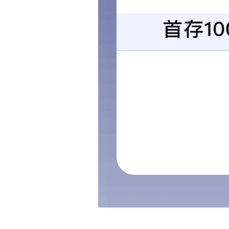
乐动平台2025年10月9日~19日 职业病危害定期检
安徽天星医药集团有限公司放射性药物（14C、90Y和
告信息公示
安徽天星医药集团有限公司放射性药物（14C、90Y和
公示
上海世龙科技有限公司钴源辐照装置项目放射性职业病危
成都皓辐科技有限公司新增工业电子加速器辐照加工项目
成都皓辐科技有限公司新增工业电子加速器辐照加工项目
乐动平台2025年9月1日~26日 职业病危害定期检测
东南大学附属中大医院新建小动物PET/CT建设项目放
首页 