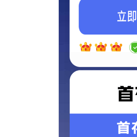
项目公示
环境影响评价项目公
乐动平台2026年4月20日~30日职业病危害定期检测
南京恒立智能技术有限公司职业病危害定期检测项目
乐动平台2026年4月6日~19日 职业病危害定期检测
乐动平台2026年2月18日~3月16日 职业病危害定
乐动平台2026年1月11日~31日 职业病危害定期检
爱尔集新能源电池（南京）有限公司放射性职业病危害现