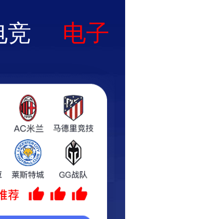
规
人才招聘
联系我们