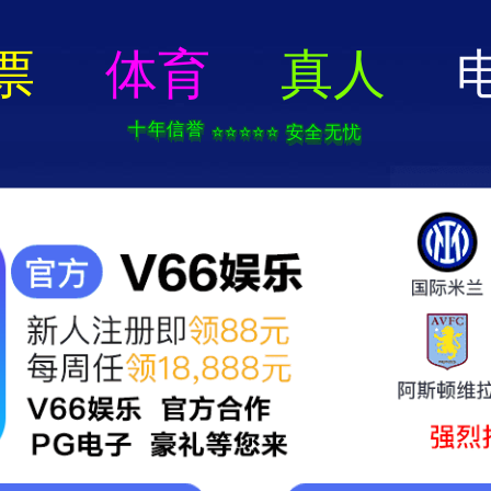
乐动平台-APP免费下载
新闻动态
技术服务
项目公示
法律法