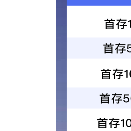
乐动平台2025年12月30日~2026年1月10日 职业
苏州中核华东辐照有限公司放射性职业病危害现状评价【
扬州酷狗动物医院有限公司新增1台宠物DR项目放射性
乐动平台2025年12月8日~26日 职业病危害定期检
常州华束科技有限公司高性能X射线管生产项目放射性职
乐动平台2025年11月12日~12月7日 职业病危害定
无锡赛赋国通医药技术有限公司新建放射性同位素实验室
乐动平台2025年11月11日~24日 职业病危害定期检
扬州恒爱宠物医院有限公司新增1台宠物DR项目放射性
兴化市安兴动物医院新增1台DR建设项目放射性职业病
乐动平台2025年10月20日~11月10日 职业病危害